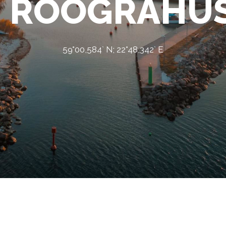
ROOGRAHU
59°00,584` N; 22°48,342` E