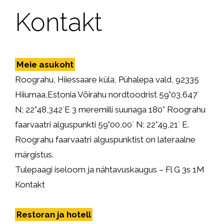
Kontakt
Meie asukoht
Roograhu, Hiiessaare küla, Pühalepa vald, 92335
Hiiumaa,Estonia Võirahu nordtoodrist 59°03,647`
N; 22°48,342`E 3 meremiili suunaga 180° Roograhu
faarvaatri alguspunkti 59°00,00` N; 22°49,21` E.
Roograhu faarvaatri alguspunktist on lateraalne
märgistus.
Tulepaagi iseloom ja nähtavuskaugus – Fl G 3s 1M
Kontakt
Restoran ja hotell