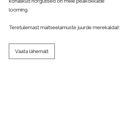
kohalikud hõrgutised on meie peakokkade
looming.
Teretulemast maitseelamuste juurde merekaldal!
Vaata lähemalt