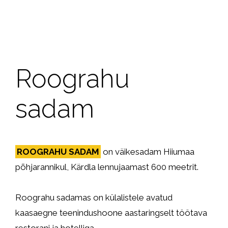
Roograhu
sadam
ROOGRAHU SADAM
on väikesadam Hiiumaa
põhjarannikul, Kärdla lennujaamast 600 meetrit.
Roograhu sadamas on külalistele avatud
kaasaegne teenindushoone aastaringselt töötava