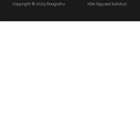
Copyright © 2025 Roograhu
Kõik õigused kaitstud.